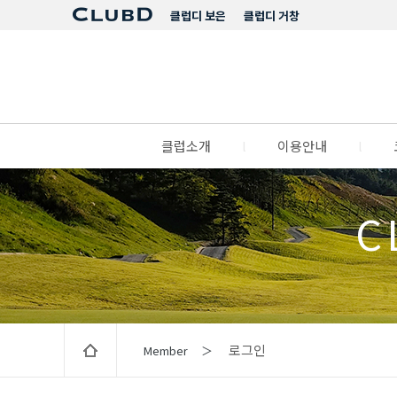
클럽디 보은
클럽디 거창
클럽소개
l
이용안내
l
C
로그인
Member ＞