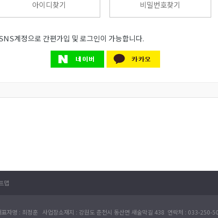
아이디찾기
비밀번호찾기
SNS계정으로 간편가입 및 로그인이 가능합니다.
트맵
자명 : 최정훈 사업장소재지 : 강원도 춘천시 동산면 새술막길 438 연락처 : 033-250-50