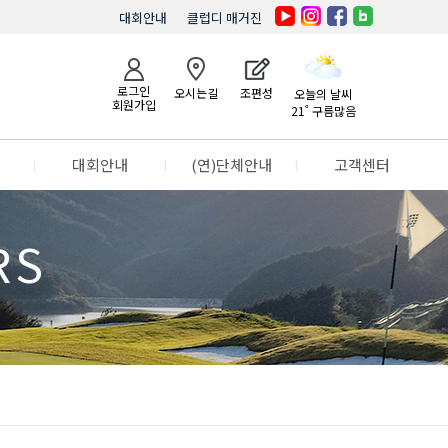
대회안내
클럽디 매거진
로그인
오시는길
조편성
오늘의 날씨
회원가입
21˚ 구름많음
l
대회안내
l
(연)단체안내
l
고객센터
RS