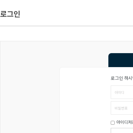
로그인
로그인 하시
아이디저