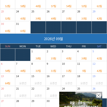
52팀
58팀
46팀
57팀
54팀
53팀
61팀
23
24
25
26
27
28
29
53팀
45팀
39팀
49팀
35팀
35팀
42팀
30
31
65팀
65팀
2026년 09월
SUN
MON
TUE
WED
THU
FRI
SAT
1
2
3
4
5
38팀
35팀
45팀
39팀
41팀
6
7
8
9
10
11
12
58팀
48팀
33팀
31팀
32팀
5팀
42팀
13
14
15
16
17
18
19
64팀
오픈전
오픈전
오픈전
오픈전
오픈전
오픈전
20
21
22
23
24
25
26
오픈전
오픈전
오픈전
오픈전
오픈전
오픈전
오픈전
27
28
29
30