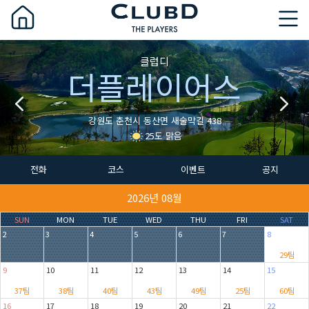
클럽디
더플레이어스
강원도 춘천시 동산면 새술막길 438
25도 맑음
전화
코스
이벤트
공지
2026년 08월
SUN
MON
TUE
WED
THU
FRI
SAT
2
3
4
5
6
7
8
29팀
9
10
11
12
13
14
15
37팀
38팀
40팀
43팀
49팀
25팀
60팀
16
17
18
19
20
21
22