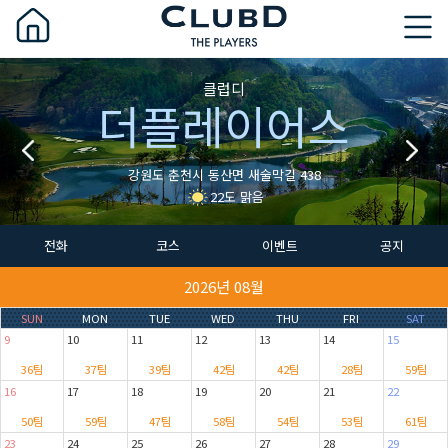
클럽디
더플레이어스
강원도 춘천시 동산면 새술막길 438
22도 맑음
전화
코스
이벤트
공지
2026년 08월
SUN
MON
TUE
WED
THU
FRI
SAT
9
10
11
12
13
14
15
36팀
37팀
39팀
42팀
42팀
28팀
59팀
16
17
18
19
20
21
22
50팀
59팀
47팀
58팀
54팀
53팀
61팀
23
24
25
26
27
28
29