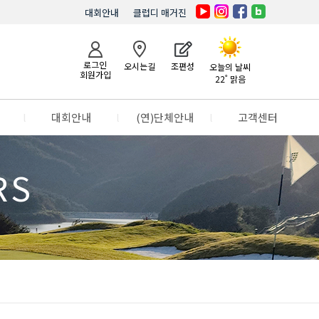
대회안내
클럽디 매거진
로그인
오시는길
조편성
오늘의 날씨
회원가입
22˚ 맑음
l
대회안내
l
(연)단체안내
l
고객센터
RS