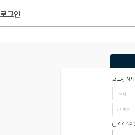
로그인
로그인 하시
아이디저