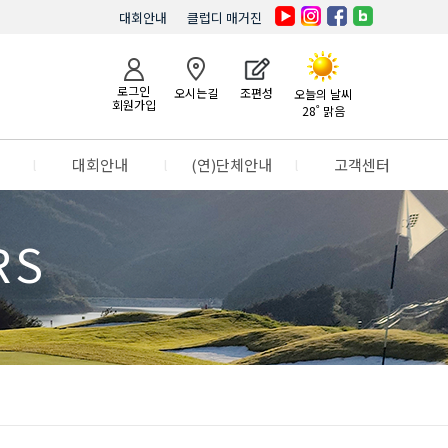
대회안내
클럽디 매거진
로그인
오시는길
조편성
오늘의 날씨
회원가입
28˚ 맑음
l
대회안내
l
(연)단체안내
l
고객센터
RS