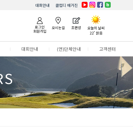
대회안내
클럽디 매거진
로그인
오시는길
조편성
오늘의 날씨
회원가입
22˚ 맑음
l
대회안내
l
(연)단체안내
l
고객센터
RS