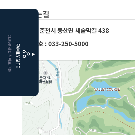
오시는길
HOME
강원도 춘천시 동산면 새술막길 438
CLUBD 관련 사이트 이동
보은
클럽디
대표번호 : 033-250-5000
FAMILY SITE
거창
클럽디