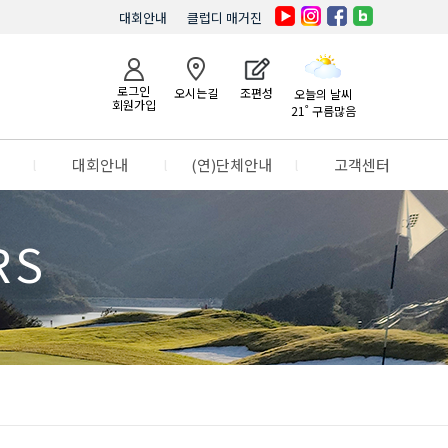
대회안내
클럽디 매거진
로그인
오시는길
조편성
오늘의 날씨
회원가입
21˚ 구름많음
l
대회안내
l
(연)단체안내
l
고객센터
RS