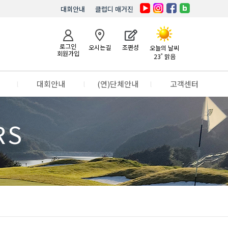
대회안내
클럽디 매거진
로그인
오시는길
조편성
오늘의 날씨
회원가입
23˚ 맑음
l
대회안내
l
(연)단체안내
l
고객센터
RS