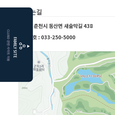
오시는길
HOME
강원도 춘천시 동산면 새술막길 438
CLUBD 관련 사이트 이동
보은
클럽디
대표번호 : 033-250-5000
FAMILY SITE
거창
클럽디