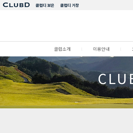
클럽디 보은
클럽디 거창
클럽소개
l
이용안내
l
CLU