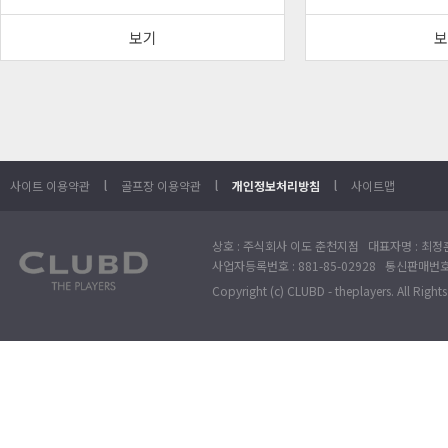
보기
보
l
l
l
사이트 이용약관
골프장 이용약관
개인정보처리방침
사이트맵
상호 : 주식회사 이도 춘천지점 대표자명 : 최정훈
사업자등록번호 : 881-85-02928 통신판매번호 
Copyright (c) CLUBD - theplayers. All Right