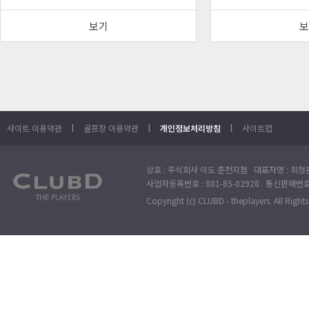
보기
보
l
l
l
사이트 이용약관
골프장 이용약관
개인정보처리방침
사이트맵
상호 : 주식회사 이도 춘천지점 대표자명 : 최정훈
사업자등록번호 : 881-85-02928 통신판매번호 
Copyright (c) CLUBD - theplayers. All Right