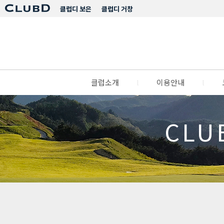
클럽디 보은
클럽디 거창
클럽소개
l
이용안내
l
CLU