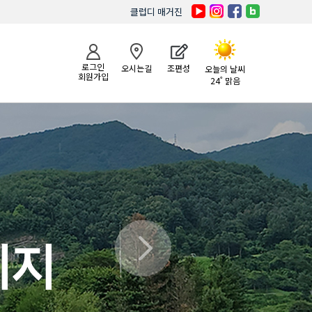
클럽디 매거진
로그인
오시는길
조편성
오늘의 날씨
회원가입
24˚ 맑음