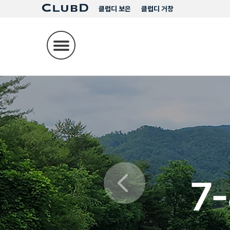
클럽디 보은
클럽디 거창