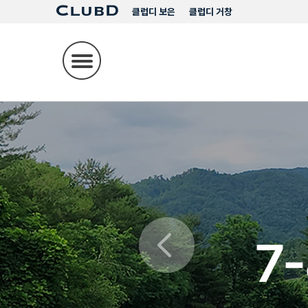
클럽디 보은
클럽디 거창