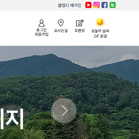
클럽디 매거진
로그인
오시는길
조편성
오늘의 날씨
회원가입
24˚ 맑음