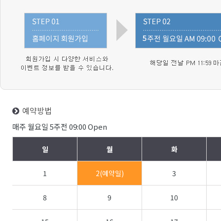
예약방법
매주 월요일 5주전 09:00 Open
일
월
화
1
2(예약일)
3
8
9
10