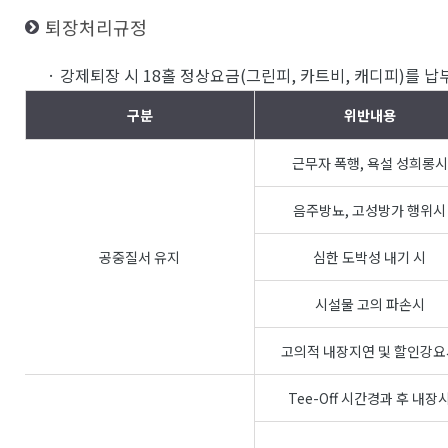
퇴장처리규정
· 강제퇴장 시 18홀 정상요금(그린피, 카트비, 캐디피)를 
구분
위반내용
근무자 폭행, 욕설 성희롱시
음주방뇨, 고성방가 행위시
공중질서 유지
심한 도박성 내기 시
시설물 고의 파손시
고의적 내장지연 및 할인강요
Tee-Off 시간경과 후 내장