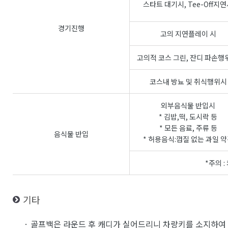
스타트 대기시, Tee-Off지
경기진행
고의 지연플레이 시
고의적 코스 그린, 잔디 파손행
코스내 방뇨 및 취식행위시
외부음식물 반입시
* 김밥,떡, 도시락 등
* 모든 음료, 주류 등
음식물 반입
* 허용음식:껍질 없는 과일 
*주의 
기타
· 골프백은 라운드 후 캐디가 실어드리니 차량키를 소지하여