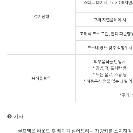
스타트 대기시, Tee-Off지
경기진행
고의 지연플레이 시
고의적 코스 그린, 잔디 파손행
코스내 방뇨 및 취식행위시
외부음식물 반입시
* 김밥,떡, 도시락 등
* 모든 음료, 주류 등
음식물 반입
* 허용음식:껍질 없는 과일 
*주의 
기타
· 골프백은 라운드 후 캐디가 실어드리니 차량키를 소지하여