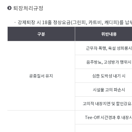
퇴장처리규정
· 강제퇴장 시 18홀 정상요금(그린피, 카트비, 캐디피)를 
구분
위반내용
근무자 폭행, 욕설 성희롱시
음주방뇨, 고성방가 행위시
공중질서 유지
심한 도박성 내기 시
시설물 고의 파손시
고의적 내장지연 및 할인강요
Tee-Off 시간경과 후 내장