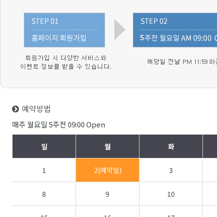
예약방법
매주 월요일 5주전 09:00 Open
일
월
화
1
2(예약일)
3
8
9
10