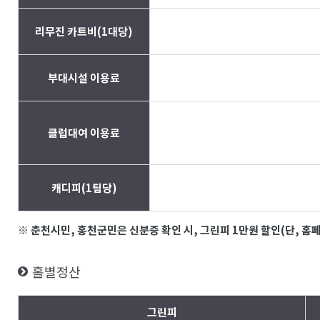
리무진 카트비(1대당)
부대시설 이용료
클럽대여 이용료
캐디피(1팀당)
※ 춘천시민, 홍천군민은 신분증 확인 시, 그린피 1만원 할인(단, 홈
홀별정산
그린피