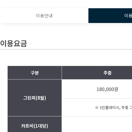
이용안내
이
이용요금
구분
주중
180,000원
그린피(8월)
※ 3인플레이시, 주중 그
카트비(1대당)