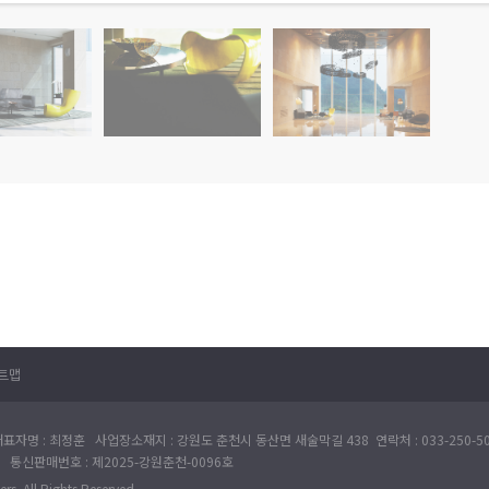
트맵
자명 : 최정훈 사업장소재지 : 강원도 춘천시 동산면 새술막길 438 연락처 : 033-250-50
28 통신판매번호 : 제2025-강원춘천-0096호
rs. All Rights Reserved