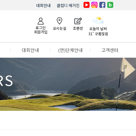
대회안내
클럽디 매거진
로그인
오시는길
조편성
오늘의 날씨
회원가입
31˚ 구름많음
l
대회안내
l
(연)단체안내
l
고객센터
RS