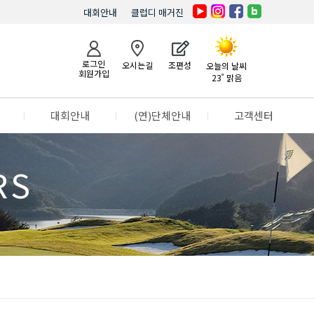
대회안내
클럽디 매거진
로그인
오시는길
조편성
오늘의 날씨
회원가입
23˚ 맑음
l
대회안내
l
(연)단체안내
l
고객센터
RS