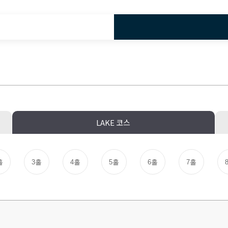
LAKE 코스
홀
3홀
4홀
5홀
6홀
7홀