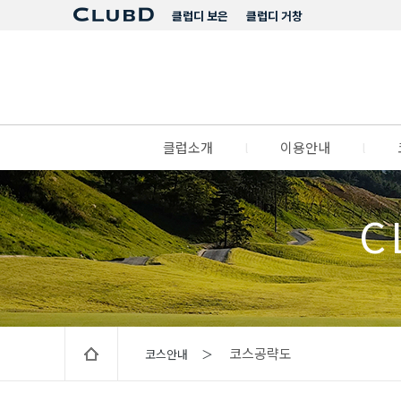
클럽디 보은
클럽디 거창
클럽소개
l
이용안내
l
C
코스공략도
코스안내 ＞