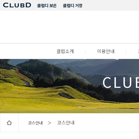
클럽디 보은
클럽디 거창
클럽소개
l
이용안내
l
CLU
코스안내
코스안내 ＞