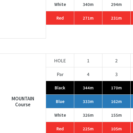
White
340m
294m
Red
271m
231m
HOLE
1
2
Par
4
3
Black
344m
170m
MOUNTAIN
Blue
333m
162m
Course
White
326m
155m
Red
225m
105m