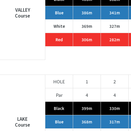
VALLEY
Blue
386m
341m
Course
White
369m
327m
Red
306m
282m
HOLE
1
2
Par
4
4
Black
399m
330m
LAKE
Blue
368m
317m
Course