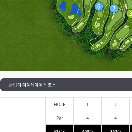
클럽디 더플레이어스 코스
HOLE
1
2
Par
4
4
Black
408m
352m