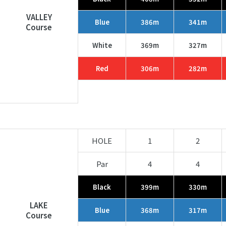
VALLEY
Blue
386m
341m
Course
White
369m
327m
Red
306m
282m
HOLE
1
2
Par
4
4
Black
399m
330m
LAKE
Blue
368m
317m
Course