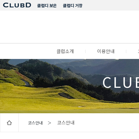
클럽디 보은
클럽디 거창
클럽소개
l
이용안내
l
CLU
코스안내
코스안내 ＞