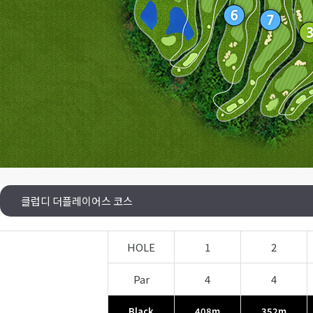
클럽디 더플레이어스 코스
HOLE
1
2
Par
4
4
Black
408m
352m