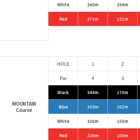
White
340m
294m
Red
271m
231m
HOLE
1
2
Par
4
3
Black
344m
170m
MOUNTAIN
Blue
333m
162m
Course
White
326m
155m
Red
225m
105m