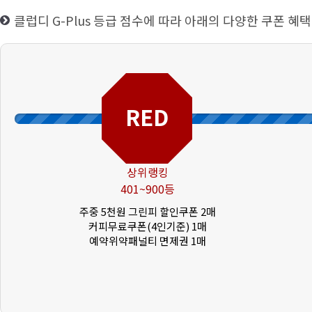
클럽디 G-Plus 등급 점수에 따라 아래의 다양한 쿠폰 혜택
RED
상위랭킹
401~900등
주중 5천원 그린피 할인쿠폰 2매
커피무료쿠폰(4인기준) 1매
예약위약패널티 면제권 1매