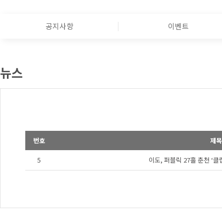
공지사항
이벤트
뉴스
번호
제목
5
이도, 퍼블릭 27홀 춘천 ‘