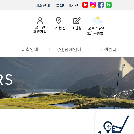
대회안내
클럽디 매거진
로그인
오시는길
조편성
오늘의 날씨
회원가입
31˚ 구름많음
l
대회안내
l
(연)단체안내
l
고객센터
RS