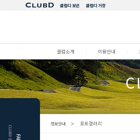
클럽디 보은
클럽디 거창
클럽소개
l
이용안내
l
C
HOME
포토갤러리
정보안내 ＞
보은
클럽디