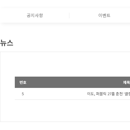
공지사항
이벤트
뉴스
번호
제목
5
이도, 퍼블릭 27홀 춘천 ‘