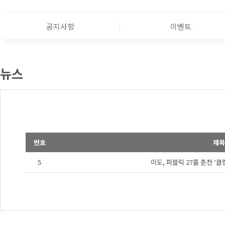
공지사항
이벤트
뉴스
번호
제목
5
이도, 퍼블릭 27홀 춘천 ‘