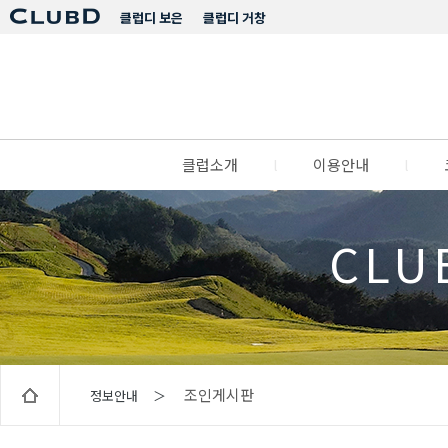
클럽디 보은
클럽디 거창
클럽소개
l
이용안내
l
CLU
조인게시판
정보안내 ＞