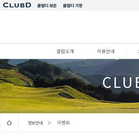
클럽디 보은
클럽디 거창
클럽소개
l
이용안내
l
CLU
이벤트
정보안내 ＞