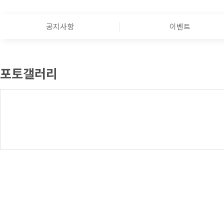
공지사항
이벤트
포토갤러리