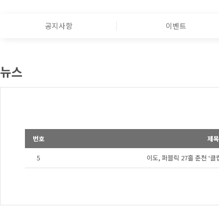
공지사항
이벤트
뉴스
번호
제목
5
이도, 퍼블릭 27홀 춘천 ‘