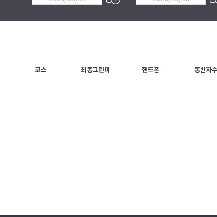
코스
최종그린피
핸드폰
동반자