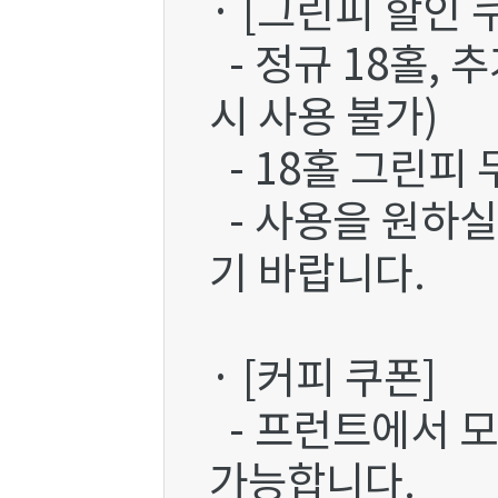
· [그린피 할인 
- 정규 18홀, 
시 사용 불가)
- 18홀 그린피
- 사용을 원하실
기 바랍니다.
· [커피 쿠폰]
- 프런트에서 모
가능합니다.