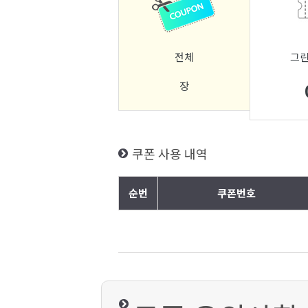
전체
그린
장
쿠폰 사용 내역
순번
쿠폰번호