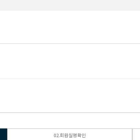
02.회원실명확인