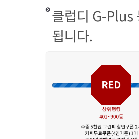
클럽디 G-Plu
됩니다.
RED
상위랭킹
401~900등
주중 5천원 그린피 할인쿠폰 2
커피무료쿠폰(4인기준) 1매