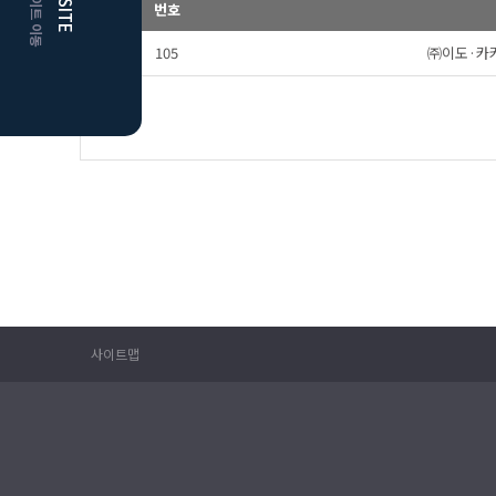
번호
105
㈜이도·카카
사이트맵