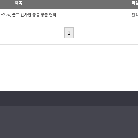
제목
작
오VX, 골프 신사업 공동 창출 협약
관
1