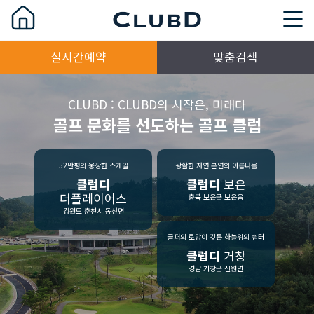
실시간예약
맞춤검색
CLUBD : CLUBD의 시작은, 미래다
골프 문화를 선도하는 골프 클럽
52만평의 웅장한 스케일
광활한 자연 본연의 아름다움
클럽디
클럽디
보은
더플레이어스
충북 보은군 보은읍
강원도 춘천시 동산면
골퍼의 로망이 깃든 하늘위의 쉼터
클럽디
거창
경남 거창군 신원면