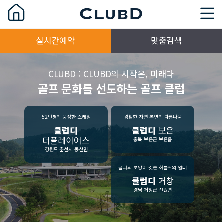
실시간예약
맞춤검색
CLUBD : CLUBD의 시작은, 미래다
골프 문화를 선도하는 골프 클럽
52만평의 웅장한 스케일
광활한 자연 본연의 아름다움
클럽디
클럽디
보은
더플레이어스
충북 보은군 보은읍
강원도 춘천시 동산면
골퍼의 로망이 깃든 하늘위의 쉼터
클럽디
거창
경남 거창군 신원면