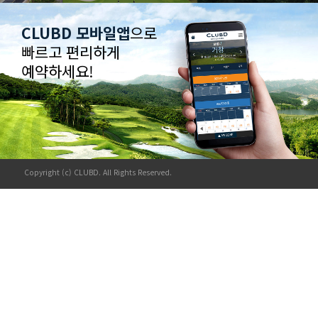
CLUBD 모바일앱
으로
빠르고 편리하게
예약하세요!
Copyright (c) CLUBD. All Rights Reserved.