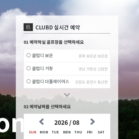
CLUBD 실시간 예약
01 예약하실 골프장을 선택하세요
클럽디 보은
충북 보은군 보은읍
클럽디 거창
경남 거창군 신원면
클럽디 더플레이어스
강원도 춘천시 동산면
02 예약날짜를 선택하세요
2026 / 08
SUN
MON
TUE
WEN
THU
FRI
SAT