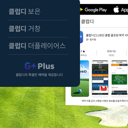
보은
클럽디
거창
클럽디
더플레이어스
클럽디