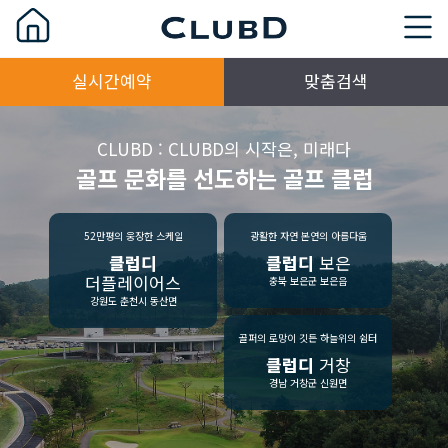
실시간예약
맞춤검색
CLUBD : CLUBD의 시작은, 미래다
골프 문화를 선도하는 골프 클럽
52만평의 웅장한 스케일
광활한 자연 본연의 아름다움
클럽디
클럽디
보은
더플레이어스
충북 보은군 보은읍
강원도 춘천시 동산면
골퍼의 로망이 깃든 하늘위의 쉼터
클럽디
거창
경남 거창군 신원면