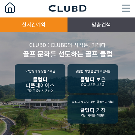
실시간예약
맞춤검색
CLUBD : CLUBD의 시작은, 미래다
골프 문화를 선도하는 골프 클럽
52만평의 웅장한 스케일
광활한 자연 본연의 아름다움
클럽디
클럽디
보은
더플레이어스
충북 보은군 보은읍
강원도 춘천시 동산면
골퍼의 로망이 깃든 하늘위의 쉼터
클럽디
거창
경남 거창군 신원면