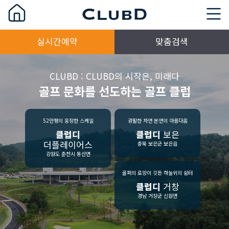
실시간예약
맞춤검색
CLUBD : CLUBD의 시작은, 미래다
골프 문화를 선도하는 골프 클럽
52만평의 웅장한 스케일
광활한 자연 본연의 아름다움
클럽디
클럽디
보은
더플레이어스
충북 보은군 보은읍
강원도 춘천시 동산면
골퍼의 로망이 깃든 하늘위의 쉼터
클럽디
거창
경남 거창군 신원면