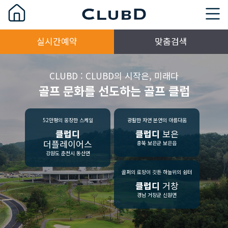
실시간예약
맞춤검색
CLUBD : CLUBD의 시작은, 미래다
골프 문화를 선도하는 골프 클럽
52만평의 웅장한 스케일
광활한 자연 본연의 아름다움
클럽디
클럽디
보은
더플레이어스
충북 보은군 보은읍
강원도 춘천시 동산면
골퍼의 로망이 깃든 하늘위의 쉼터
클럽디
거창
경남 거창군 신원면