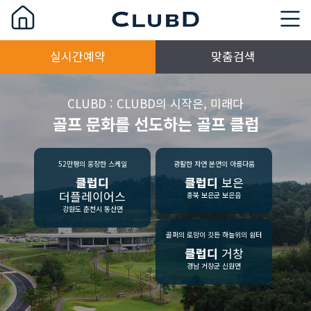
실시간예약
맞춤검색
CLUBD : CLUBD의 시작은, 미래다
골프 문화를 선도하는 골프 클럽
52만평의 웅장한 스케일
광활한 자연 본연의 아름다움
클럽디
클럽디
보은
더플레이어스
충북 보은군 보은읍
강원도 춘천시 동산면
골퍼의 로망이 깃든 하늘위의 쉼터
클럽디
거창
경남 거창군 신원면