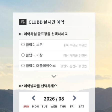
CLUBD 실시간 예약
01 예약하실 골프장을 선택하세요
클럽디 보은
충북 보은군 보은읍
클럽디 거창
경남 거창군 신원면
클럽디 더플레이어스
강원도 춘천시 동산면
ion
02 예약날짜를 선택하세요
2026 / 08
SUN
MON
TUE
WEN
THU
FRI
SAT