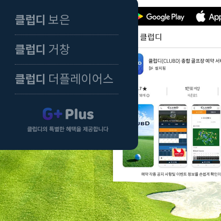
보은
클럽디
거창
클럽디
더플레이어스
클럽디