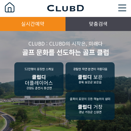
실시간예약
맞춤검색
CLUBD : CLUBD의 시작은, 미래다
골프 문화를 선도하는 골프 클럽
52만평의 웅장한 스케일
광활한 자연 본연의 아름다움
클럽디
클럽디
보은
더플레이어스
충북 보은군 보은읍
강원도 춘천시 동산면
골퍼의 로망이 깃든 하늘위의 쉼터
클럽디
거창
경남 거창군 신원면