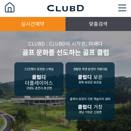
실시간예약
맞춤검색
CLUBD : CLUBD의 시작은, 미래다
골프 문화를 선도하는 골프 클럽
52만평의 웅장한 스케일
광활한 자연 본연의 아름다움
클럽디
클럽디
보은
더플레이어스
충북 보은군 보은읍
강원도 춘천시 동산면
골퍼의 로망이 깃든 하늘위의 쉼터
클럽디
거창
경남 거창군 신원면