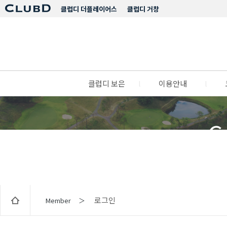
클럽디 더플레이어스
클럽디 거창
클럽디 보은
l
이용안내
l
C
로그인
Member ＞