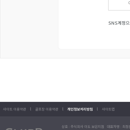
SNS계정으
l
l
l
사이트 이용약관
골프장 이용약관
개인정보처리방침
사이트맵
상호 : 주식회사 이도 보은지점 대표자명 : 최정훈