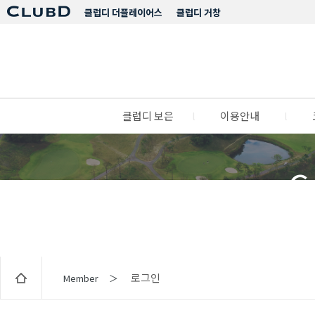
클럽디 더플레이어스
클럽디 거창
클럽디 보은
l
이용안내
l
C
로그인
Member ＞