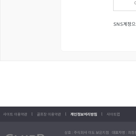
SNS계정으
l
l
l
사이트 이용약관
골프장 이용약관
개인정보처리방침
사이트맵
상호 : 주식회사 이도 보은지점 대표자명 : 최정훈