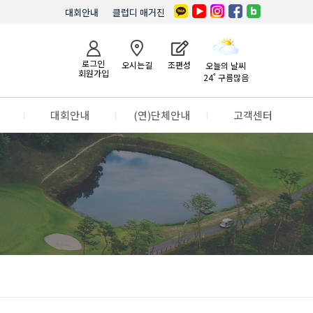
대회안내
클럽디 매거진
로그인
오시는길
조편성
오늘의 날씨
회원가입
24˚ 구름많음
l
대회안내
l
(연)단체안내
l
고객센터