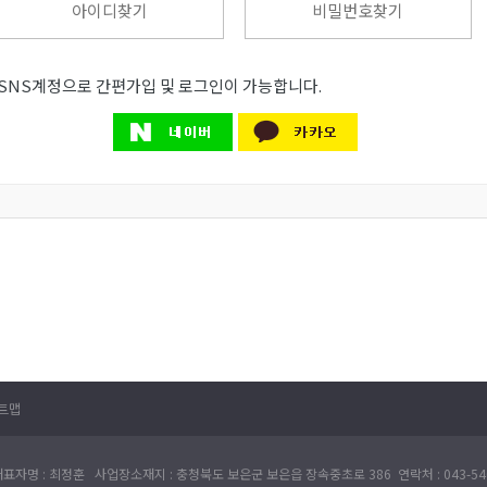
아이디찾기
비밀번호찾기
SNS계정으로 간편가입 및 로그인이 가능합니다.
트맵
표자명 : 최정훈 사업장소재지 : 충청북도 보은군 보은읍 장속중초로 386 연락처 : 043-540